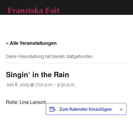
Skip
Franziska Fait
to
content
« Alle Veranstaltungen
Diese Veranstaltung hat bereits stattgefunden.
Singin‘ in the Rain
Juni 8, 2025 @ 7:00 p.m.
-
9:30 p.m.
Rolle: Lina Lamont
Zum Kalender hinzufügen