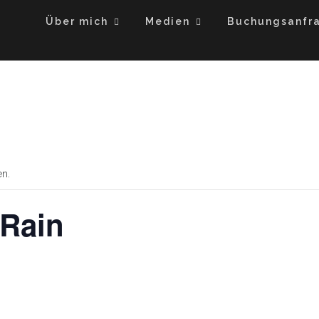
Über mich
Medien
Buchungsanfr
en.
 Rain