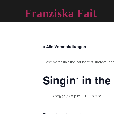
Skip
to
Franziska Fait
content
Sopran
« Alle Veranstaltungen
Diese Veranstaltung hat bereits stattgefund
Singin‘ in the
Juli 1, 2025 @ 7:30 p.m.
-
10:00 p.m.